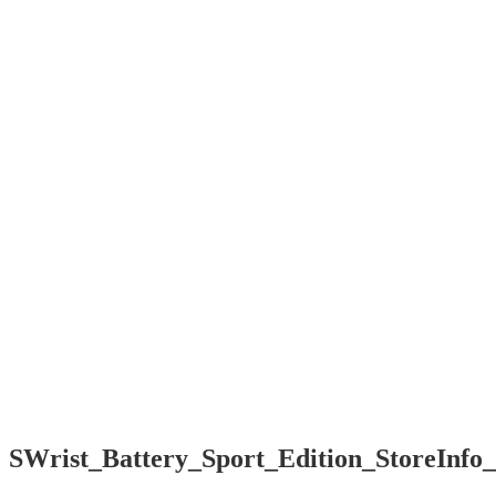
SWrist
Smart software
for Your wrist
Menü
Home
Contact /
Kontakt
Impressum
/ EULA
Start
Contact /
Kontakt
Impressum
/ EULA
SWrist_Battery_Sport_Edition_StoreInfo