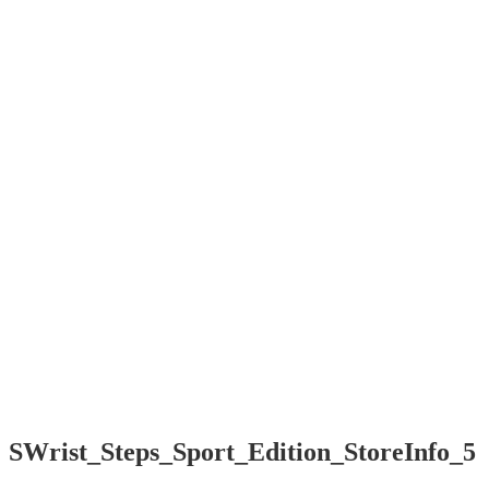
SWrist
Smart software
for Your wrist
Menü
Home
Contact /
Kontakt
Impressum
/ EULA
Start
Contact /
Kontakt
Impressum
/ EULA
SWrist_Steps_Sport_Edition_StoreInfo_5