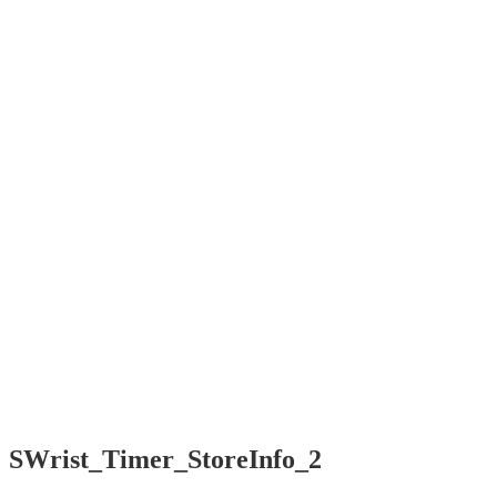
SWrist
Smart software
for Your wrist
Menü
Home
Contact /
Kontakt
Impressum
/ EULA
Start
Contact /
Kontakt
Impressum
/ EULA
SWrist_Timer_StoreInfo_2