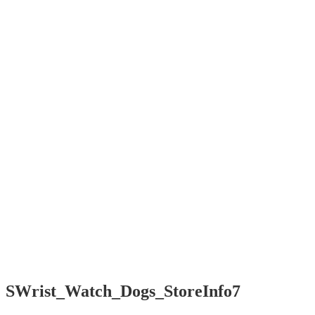
SWrist
Smart software
for Your wrist
Menü
Home
Contact /
Kontakt
Impressum
/ EULA
Start
Contact /
Kontakt
Impressum
/ EULA
SWrist_Watch_Dogs_StoreInfo7