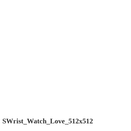
SWrist
Smart software
for Your wrist
Menü
Home
Contact /
Kontakt
Impressum
/ EULA
Start
Contact /
Kontakt
Impressum
/ EULA
SWrist_Watch_Love_512x512