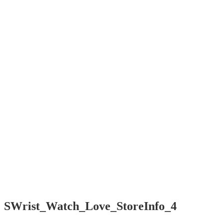
SWrist
Smart software
for Your wrist
Menü
Home
Contact /
Kontakt
Impressum
/ EULA
Start
Contact /
Kontakt
Impressum
/ EULA
SWrist_Watch_Love_StoreInfo_4