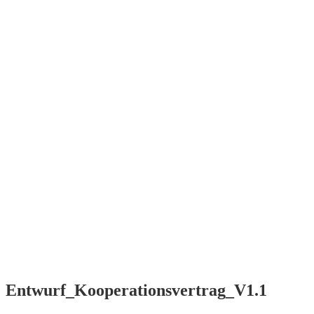
SWrist
Smart software
for Your wrist
Menü
Home
Contact /
Kontakt
Impressum
/ EULA
Start
Contact /
Kontakt
Impressum
/ EULA
Entwurf_Kooperationsvertrag_V1.1